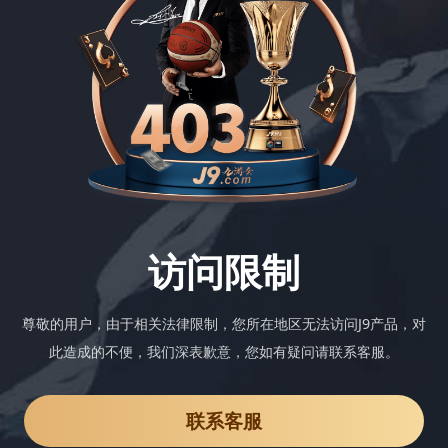
访问限制
尊敬的用户，由于相关法律限制，您所在地区无法访问J9产品，对
此造成的不便，我们深表歉意，您如有疑问请联系客服。
联系客服