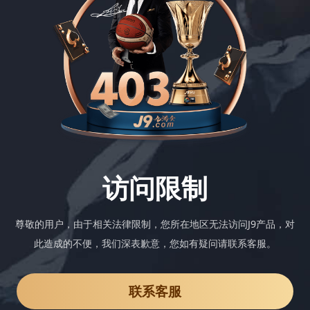
访问限制
尊敬的用户，由于相关法律限制，您所在地区无法访问J9产品，对
此造成的不便，我们深表歉意，您如有疑问请联系客服。
联系客服