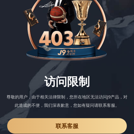
访问限制
尊敬的用户，由于相关法律限制，您所在地区无法访问J9产品，对
此造成的不便，我们深表歉意，您如有疑问请联系客服。
联系客服