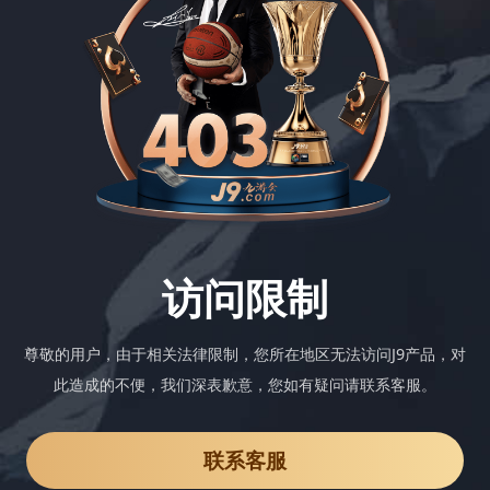
访问限制
尊敬的用户，由于相关法律限制，您所在地区无法访问J9产品，对
此造成的不便，我们深表歉意，您如有疑问请联系客服。
联系客服