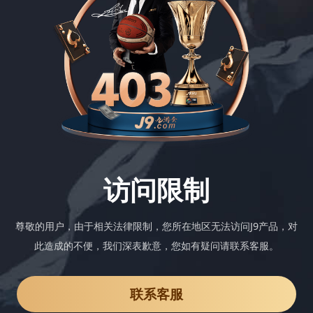
访问限制
尊敬的用户，由于相关法律限制，您所在地区无法访问J9产品，对
此造成的不便，我们深表歉意，您如有疑问请联系客服。
联系客服