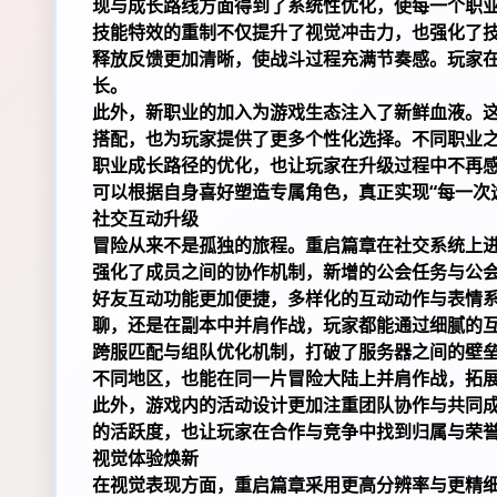
现与成长路线方面得到了系统性优化，使每一个职
技能特效的重制不仅提升了视觉冲击力，也强化了
释放反馈更加清晰，使战斗过程充满节奏感。玩家
长。
此外，新职业的加入为游戏生态注入了新鲜血液。
搭配，也为玩家提供了更多个性化选择。不同职业
职业成长路径的优化，也让玩家在升级过程中不再
可以根据自身喜好塑造专属角色，真正实现“每一次
社交互动升级
冒险从来不是孤独的旅程。重启篇章在社交系统上
强化了成员之间的协作机制，新增的公会任务与公
好友互动功能更加便捷，多样化的互动动作与表情
聊，还是在副本中并肩作战，玩家都能通过细腻的
跨服匹配与组队优化机制，打破了服务器之间的壁
不同地区，也能在同一片冒险大陆上并肩作战，拓
此外，游戏内的活动设计更加注重团队协作与共同
的活跃度，也让玩家在合作与竞争中找到归属与荣
视觉体验焕新
在视觉表现方面，重启篇章采用更高分辨率与更精细