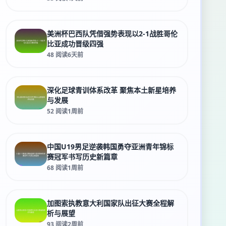
美洲杯巴西队凭借强势表现以2-1战胜哥伦
比亚成功晋级四强
48 阅读
6天前
深化足球青训体系改革 聚焦本土新星培养
与发展
52 阅读
1周前
中国U19男足逆袭韩国勇夺亚洲青年锦标
赛冠军书写历史新篇章
68 阅读
1周前
加图索执教意大利国家队出征大赛全程解
析与展望
93 阅读
2周前