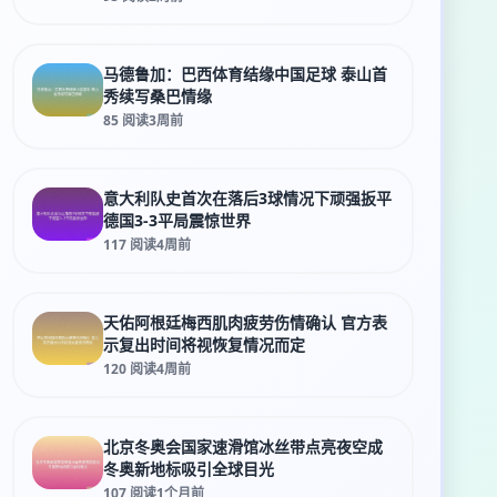
马德鲁加：巴西体育结缘中国足球 泰山首
秀续写桑巴情缘
85 阅读
3周前
意大利队史首次在落后3球情况下顽强扳平
德国3-3平局震惊世界
117 阅读
4周前
天佑阿根廷梅西肌肉疲劳伤情确认 官方表
示复出时间将视恢复情况而定
120 阅读
4周前
北京冬奥会国家速滑馆冰丝带点亮夜空成
冬奥新地标吸引全球目光
107 阅读
1个月前