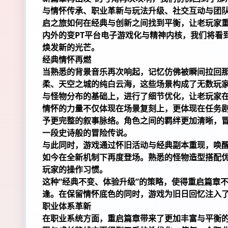
与情怀传承、职业革新与玩法升级、社交互动与团
启之旅如何在经典与创新之间找到平衡，让老玩家
内外的变
PT平台电子游戏
化与精神内核，我们将看
焕发新的光芒。
经典情怀再燃
当熟悉的背景音乐再次响起，记忆仿佛被瞬间拉回
柔、天空之城的纯白云海，这些场景构成了无数玩
与怪物分布的基础上，进行了细节优化，让老玩家
情怀的力量不仅体现在场景复刻上，更体现在任务
予更完整的叙事脉络。角色之间的羁绊更加清晰，
一段史诗般的冒险传说。
与此同时，游戏通过怀旧活动与经典副本重现，唤醒
如今在全新机制下再度登场。熟悉的怪物造型搭配
玩家的操作习惯。
这种“经典不变、体验升级”的策略，使得重启篇章
逢。在保留情怀底色的同时，游戏为旧日回忆注入
职业体系革新
在职业系统方面，重启篇章带来了更加丰富与平衡