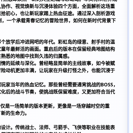
队协作、视觉焕新与沉浸体验四个方面，全面解析这场重
重拾初心，也让新玩家踏上热血征途。通过深入剖析游戏
到，一个承载青春记忆的冒险世界，如何在新时代背景下
那个放学后冲进网吧的年代。彩虹岛的绿意、射手村的温
家童年最鲜活的画面。重启后的版本在保留经典地图结构
在熟悉的地图中找到久违的归属感。
剧情的延续与深化。曾经略显简单的主线故事，如今被赋
冒险动机更加丰满，让玩家在升级打怪之外，也能沉浸于
玩家当年的热血记忆。那些曾经需要通宵挑战的BOSS，
优化后的战斗节奏，使挑战既保留难度，又更加符合当代
不仅是一场简单的版本更新，更像是一场穿越时空的重
了新的生命力。
的设计。传统战士、法师、弓箭手、飞侠等职业在技能表