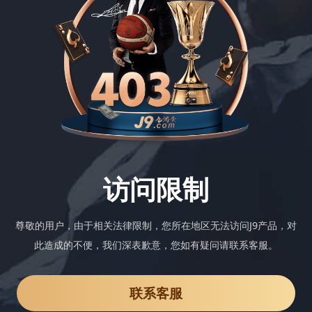
访问限制
尊敬的用户，由于相关法律限制，您所在地区无法访问J9产品，对
此造成的不便，我们深表歉意，您如有疑问请联系客服。
联系客服