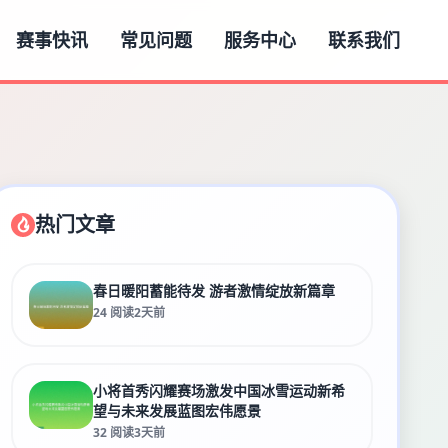
赛事快讯
常见问题
服务中心
联系我们
热门文章
春日暖阳蓄能待发 游者激情绽放新篇章
24 阅读
2天前
小将首秀闪耀赛场激发中国冰雪运动新希
望与未来发展蓝图宏伟愿景
32 阅读
3天前