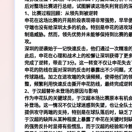
后对整场比赛进行总结，试图解读这场失利背后的
1、比赛过程回顾：从领先到被逆转
申花在这场比赛的开局阶段表现得非常强势，早早便
守端也没有给深圳太多的机会。特别是申花的进攻
制造威胁。然而，领先优势并未能够保持到比赛的
攻。
深圳的逆袭始于一记快速反击，他们通过一次精准
此后，申花在心理和战术上的松懈让深圳获得了更
完成了逆转，带走了3分。这一转变不仅让申花失去
申花的防线在面对深圳的反击时暴露出不少问题，
传球路线。加之在进攻端的失误频频，使得他们的
整，频繁利用快速反击撕开申花防线，最终完成逆
2、于汉超替补未登场的原因与影响
作为申花队的关键球员，于汉超本场比赛原本有机
补登场。这一情况不仅让球迷感到失望，也让全队
提供攻守两端的支持，特别是在球队落后时，缺乏
于汉超的缺阵从某种程度上暴露了申花在关键时刻
的强势反扑时显得有些慌乱，而于汉超的经验和冷