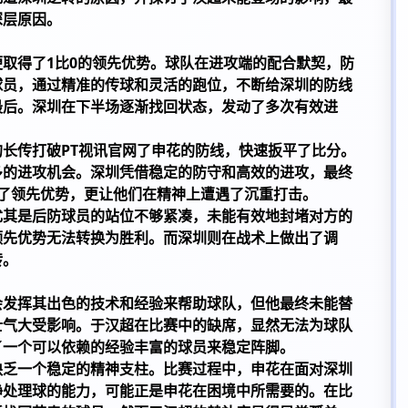
深层原因。
取得了1比0的领先优势。球队在进攻端的配合默契，防
球员，通过精准的传球和灵活的跑位，不断给深圳的防线
最后。深圳在下半场逐渐找回状态，发动了多次有效进
的长传打破
PT视讯官网
了申花的防线，快速扳平了比分。
多的进攻机会。深圳凭借稳定的防守和高效的进攻，最终
了领先优势，更让他们在精神上遭遇了沉重打击。
尤其是后防球员的站位不够紧凑，未能有效地封堵对方的
领先优势无法转换为胜利。而深圳则在战术上做出了调
转。
会发挥其出色的技术和经验来帮助球队，但他最终未能替
士气大受影响。于汉超在比赛中的缺席，显然无法为球队
了一个可以依赖的经验丰富的球员来稳定阵脚。
缺乏一个稳定的精神支柱。比赛过程中，申花在面对深圳
静处理球的能力，可能正是申花在困境中所需要的。在比