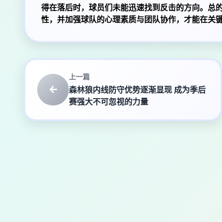
得在落后时，球员们未能迅速找到反击的方向。总
性，并加强球队的心理素质与团队协作，才能在关
上一篇
森林狼内线防守优势逐渐显现 成为季后
赛强大不可忽视的力量