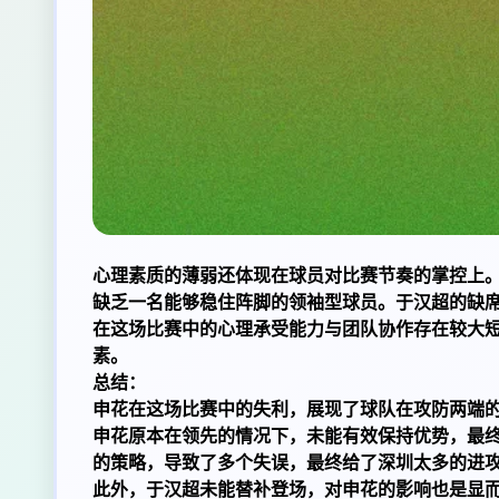
心理素质的薄弱还体现在球员对比赛节奏的掌控上
缺乏一名能够稳住阵脚的领袖型球员。于汉超的缺
在这场比赛中的心理承受能力与团队协作存在较大
素。
总结：
申花在这场比赛中的失利，展现了球队在攻防两端
申花原本在领先的情况下，未能有效保持优势，最
的策略，导致了多个失误，最终给了深圳太多的进
此外，于汉超未能替补登场，对申花的影响也是显